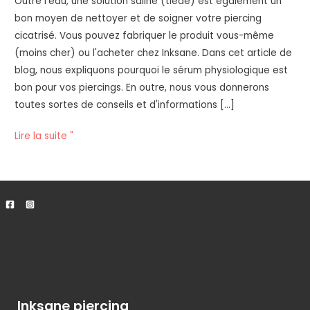
Outre l'eau, une solution saline (tiède) est également un
saline
bon moyen de nettoyer et de soigner votre piercing
cicatrisé. Vous pouvez fabriquer le produit vous-même
(moins cher) ou l'acheter chez Inksane. Dans cet article de
blog, nous expliquons pourquoi le sérum physiologique est
bon pour vos piercings. En outre, nous vous donnerons
toutes sortes de conseils et d'informations [...]
Lire la suite "
Inksane piercing