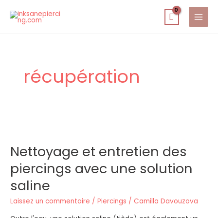
Spring
PAG
naar
D'AC
de
inhoud
récupération
Nettoyage
et
Nettoyage et entretien des
entretien
des
piercings avec une solution
piercings
saline
avec
une
Laissez un commentaire
/
Piercings
/
Camilla Davouzova
solution