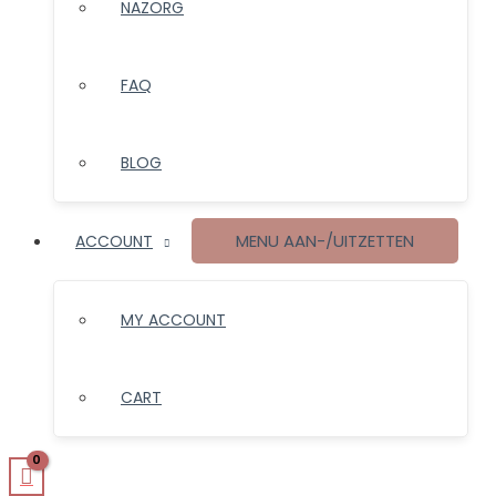
NAZORG
FAQ
BLOG
MENU AAN-/UITZETTEN
ACCOUNT
MY ACCOUNT
CART