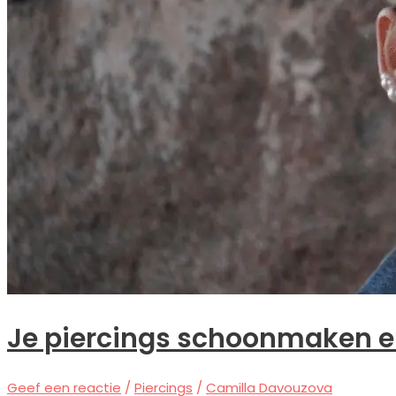
Je piercings schoonmaken e
Geef een reactie
/
Piercings
/
Camilla Davouzova