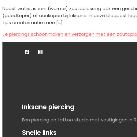
Naast water, is een (warme) zoutoplossing ook een geschi
(goedkoper) of aankopen bij Inksane. In deze blogpost le
tips en informatie mee […]
Je piercings schoonmaken en verzorgen met een zoutoplo
Inksane piercing
Een piercing en tattoo studio met vestigingen in Ro
Snelle links